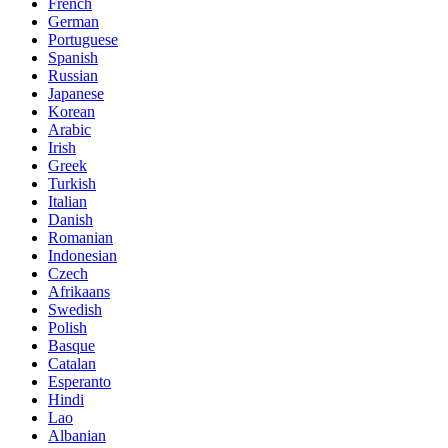
French
German
Portuguese
Spanish
Russian
Japanese
Korean
Arabic
Irish
Greek
Turkish
Italian
Danish
Romanian
Indonesian
Czech
Afrikaans
Swedish
Polish
Basque
Catalan
Esperanto
Hindi
Lao
Albanian