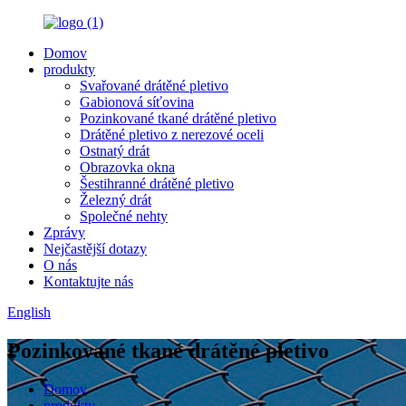
Domov
produkty
Svařované drátěné pletivo
Gabionová síťovina
Pozinkované tkané drátěné pletivo
Drátěné pletivo z nerezové oceli
Ostnatý drát
Obrazovka okna
Šestihranné drátěné pletivo
Železný drát
Společné nehty
Zprávy
Nejčastější dotazy
O nás
Kontaktujte nás
English
Pozinkované tkané drátěné pletivo
Domov
produkty