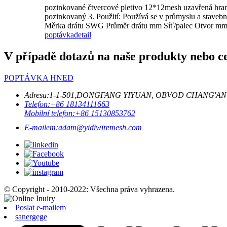
pozinkované čtvercové pletivo 12*12mesh uzavřená hrana
pozinkovaný 3. Použití: Používá se v průmyslu a stavebnic
Měrka drátu SWG Průměr drátu mm Síť/palec Otvor mm Hm
poptávka
detail
V případě dotazů na naše produkty nebo c
POPTÁVKA HNED
Adresa:
1-1-501,DONGFANG YIYUAN, OBVOD CHANG'AN
Telefon:
+86 18134111663
Mobilní telefon:
+86 15130853762
E-mailem:
adam@yidiwiremesh.com
© Copyright - 2010-2022: Všechna práva vyhrazena.
Poslat e-mailem
sanergege