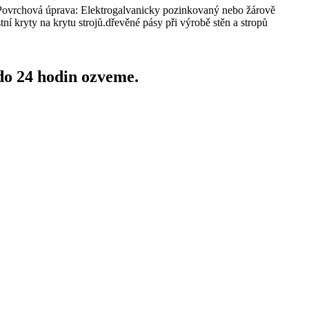
. Povrchová úprava: Elektrogalvanicky pozinkovaný nebo žárově
ní kryty na krytu strojů.dřevěné pásy při výrobě stěn a stropů
do 24 hodin ozveme.