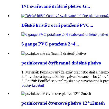
1×1 svařované drátěné pletivo G...
Dětské hřiště z oceli potažené PVC...
6 gauge PVC potažené 2×4...
pozinkované čtyřhranné drátěné pletivo
1. Materiál: Pozinkovaný železný drát nebo drát z nerezo
2. Povrchová úprava: Elektrogalvanizované nebo žárové
3. Použití: Používá se v průmyslu a ve stavebnictví k pro
poptávka
detail
pozinkované čtvercové pletivo 12*12mesh