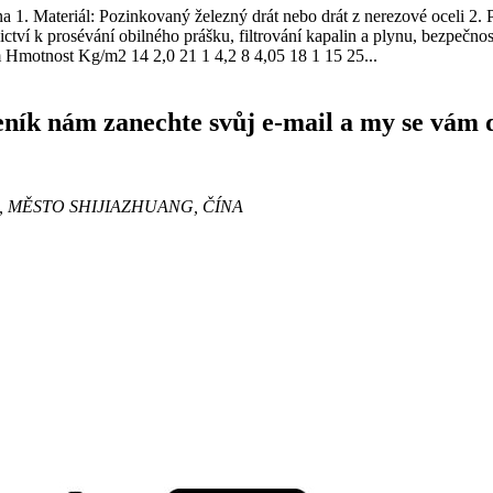
 1. Materiál: Pozinkovaný železný drát nebo drát z nerezové oceli 2
tví k prosévání obilného prášku, filtrování kapalin a plynu, bezpečnost
otnost Kg/m2 14 2,0 ​​21 1 4,2 8 4,05 18 1 15 25...
eník nám zanechte svůj e-mail a my se vám 
, MĚSTO SHIJIAZHUANG, ČÍNA