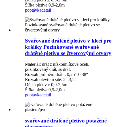
Šířka pletiva:0,9-2,0m
poptávka
detail
Svařované drátěné pletivo v kleci pro
králíky Pozinkované svařované
drátěné pletivo se čtvercovými otvory
Materiál: drát z nízkouhlíkové oceli,
pozinkovaný drát, ss drát.
Rozsah průměru drátu: 0,25″-0,38″
Rozsah otevření sítě: 2″-3,5″
Délka pletiva: 0,9-2,5m
Šířka pletiva:0,9-2,0m
poptávka
detail
svařované drátěné pletivo potažené
plastem/pvc