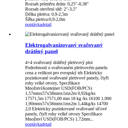
Rozsah průměru drátu: 0,25″-0,38″
Rozsah otevření sítě: 2″-3,5″
Délka pletiva: 0,9-2,5m
Šířka pletiva:0,9-2,0m
poptávka
detail
Elektrogalvanizovaný svařovaný
drátěný panel
4×4 svařovaný drátěný pletivový plot
Podrobnosti o svařovaném pletivovém panelu
cena a velikost pro evropský trh Elektricky
pozinkované svařované pletivové panely, čtyři
rohy velké otvory, Specifikace
Množství/kontejner USD(FOB/PCS)
1,57mmx57x58mmx1mx2m 0,92kg/ks
17571,5m 17571,00 mm 18 kg /ks 16100 1,900
1,90mmx57x58mmx1mx2m 1,44kg/ks 14700
2,0 Elektricky pozinkované svařované síťové
panely, čtyři rohy velké otvory Specifikace
Množství USD(FOB/PCS) 1,72mm...
poptávka
detail