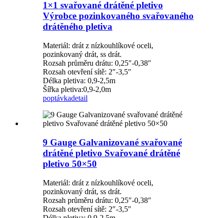
1×1 svařované drátěné pletivo
Výrobce pozinkovaného svařovaného
drátěného pletiva
Materiál: drát z nízkouhlíkové oceli,
pozinkovaný drát, ss drát.
Rozsah průměru drátu: 0,25″-0,38″
Rozsah otevření sítě: 2″-3,5″
Délka pletiva: 0,9-2,5m
Šířka pletiva:0,9-2,0m
poptávka
detail
9 Gauge Galvanizované svařované
drátěné pletivo Svařované drátěné
pletivo 50×50
Materiál: drát z nízkouhlíkové oceli,
pozinkovaný drát, ss drát.
Rozsah průměru drátu: 0,25″-0,38″
Rozsah otevření sítě: 2″-3,5″
Délka pletiva: 0,9-2,5m