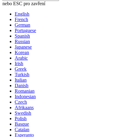
nebo ESC pro zavření
English
French
German
Portuguese
Spanish
Russian
Japanese
Korean
Arabic
Irish
Greek
Turkish
Italian
Danish
Romanian
Indonesian
Czech
Afrikaans
Swedish
Polish
Basque
Catalan
Esperanto