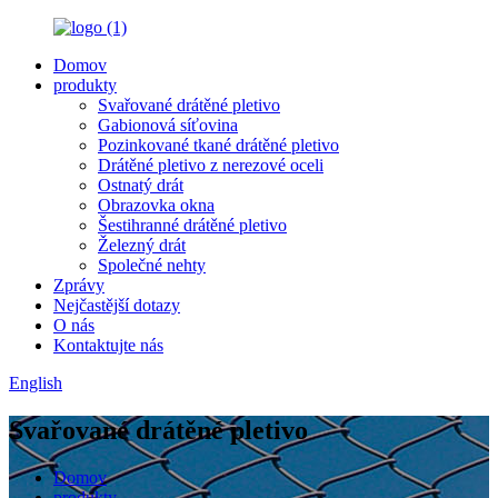
Domov
produkty
Svařované drátěné pletivo
Gabionová síťovina
Pozinkované tkané drátěné pletivo
Drátěné pletivo z nerezové oceli
Ostnatý drát
Obrazovka okna
Šestihranné drátěné pletivo
Železný drát
Společné nehty
Zprávy
Nejčastější dotazy
O nás
Kontaktujte nás
English
Svařované drátěné pletivo
Domov
produkty