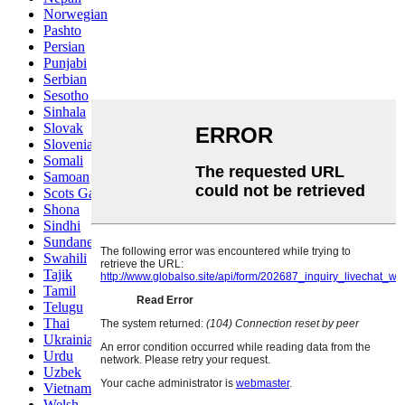
Norwegian
Pashto
Persian
Punjabi
Serbian
Sesotho
Sinhala
Slovak
Slovenian
Somali
Samoan
Scots Gaelic
Shona
Sindhi
Sundanese
Swahili
Tajik
Tamil
Telugu
Thai
Ukrainian
Urdu
Uzbek
Vietnamese
Welsh