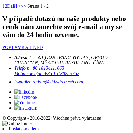
1
2
Další >
>>
Strana 1 / 2
V případě dotazů na naše produkty nebo
ceník nám zanechte svůj e-mail a my se
vám do 24 hodin ozveme.
POPTÁVKA HNED
Adresa:
1-1-501,DONGFANG YIYUAN, OBVOD
CHANG'AN, MĚSTO SHIJIAZHUANG, ČÍNA
Telefon:
+86 18134111663
Mobilní telefon:
+86 15130853762
E-mailem:
adam@yidiwiremesh.com
© Copyright - 2010-2022: Všechna práva vyhrazena.
Poslat e-mailem