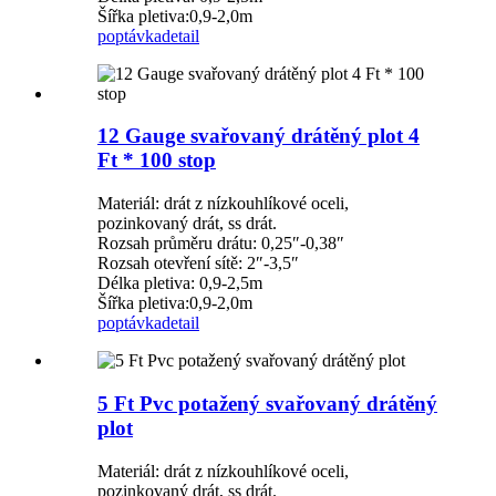
Šířka pletiva:0,9-2,0m
poptávka
detail
12 Gauge svařovaný drátěný plot 4
Ft * 100 stop
Materiál: drát z nízkouhlíkové oceli,
pozinkovaný drát, ss drát.
Rozsah průměru drátu: 0,25″-0,38″
Rozsah otevření sítě: 2″-3,5″
Délka pletiva: 0,9-2,5m
Šířka pletiva:0,9-2,0m
poptávka
detail
5 Ft Pvc potažený svařovaný drátěný
plot
Materiál: drát z nízkouhlíkové oceli,
pozinkovaný drát, ss drát.