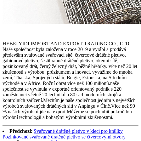
HEBEI YIDI IMPORT AND EXPORT TRADING CO., LTD
Naše společnost byla založena v roce 2019 a vyrábí a prodává
především svařované svařovací sítě, čtvercové drátěné pletivo,
gabionové pletivo, šestihranné drátěné pletivo, okenní sítě,
pozinkovaný drát, černý železný drát, běžné hřebíky. více než 20 let
zkušeností s výrobou, průzkumem a inovací, vyvážíme do mnoha
zemí, Thajska, Spojených států, Belgie, Estonska, na Středním
východě a v Africe. Roční obrat více než 100 milionů.naše
společnost se vyvinula v exportně orientovaný podnik s 220
zaměstnanci včetně 20 techniků a 80 sad moderních strojů a
kontrolních zařízení.Mezitím je naše společnost jedním z největších
výrobců svařovaných drátěných sítí v Anpingu v Číně.Více než 90
% našich výrobků jde na export.Můžeme se pochlubit pokročilou
výrobní technologií a bohatými výrobními zkušenostmi.
Předchozí:
Svařované drátěné pletivo v kleci pro králíky
Pozinkované svařované drátěné pletivo se čtvercovými otvory