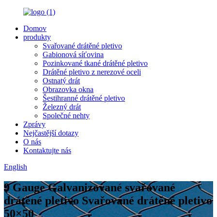
Domov
produkty
Svařované drátěné pletivo
Gabionová síťovina
Pozinkované tkané drátěné pletivo
Drátěné pletivo z nerezové oceli
Ostnatý drát
Obrazovka okna
Šestihranné drátěné pletivo
Železný drát
Společné nehty
Zprávy
Nejčastější dotazy
O nás
Kontaktujte nás
English
9 Gauge Galvanizované svařované
drátěné pletivo Svařované drátěné pletivo
50×50