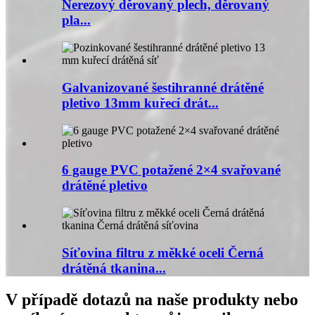
Nerezový děrovaný plech, děrovaný
pla...
Galvanizované šestihranné drátěné
pletivo 13mm kuřecí drát...
6 gauge PVC potažené 2×4 svařované
drátěné pletivo
Síťovina filtru z měkké oceli Černá
drátěná tkanina...
V případě dotazů na naše produkty nebo