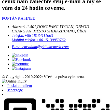
ceník nám zanechte svůj e-mail a my se
vám do 24 hodin ozveme.
POPTÁVKA HNED
Adresa:
1-1-501,DONGFANG YIYUAN, OBVOD
CHANG'AN, MĚSTO SHIJIAZHUANG, ČÍNA
Telefon:
+86 18134111663
Mobilní telefon:
+86 15130853762
E-mailem:
adam@yidiwiremesh.com
© Copyright - 2010-2022: Všechna práva vyhrazena.
Poslat e-mailem
sanergege