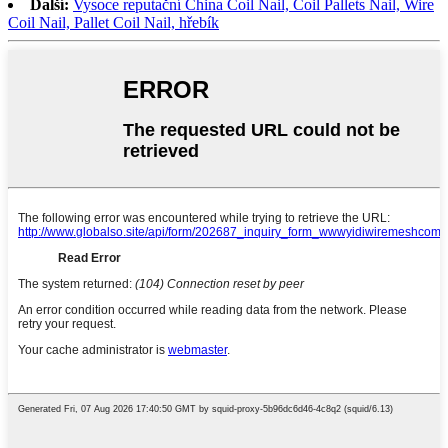
Další:
Vysoce reputační China Coil Nail, Coil Pallets Nail, Wire
Coil Nail, Pallet Coil Nail, hřebík