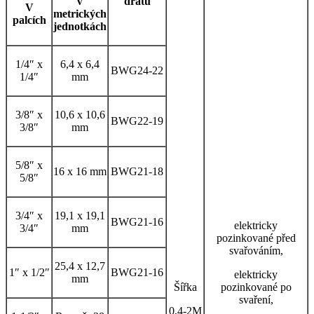
V
drátu
V
metrických
palcích
jednotkách
1/4″ x
6,4 x 6,4
BWG24-22
1/4″
mm
3/8″ x
10,6 x 10,6
BWG22-19
3/8″
mm
5/8″ x
16 x 16 mm
BWG21-18
5/8″
3/4″ x
19,1 x 19,1
BWG21-16
elektricky
3/4″
mm
pozinkované před
svařováním,
25,4 x 12,7
1″ x 1/2″
BWG21-16
elektricky
mm
Šířka
pozinkované po
svaření,
0,4-2M