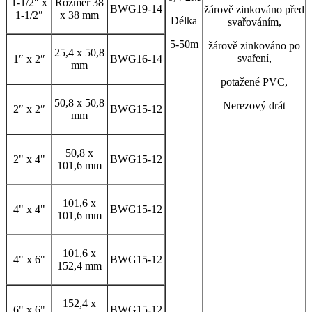
1-1/2″ x
Rozměr 38
BWG19-14
žárově zinkováno před
1-1/2″
x 38 mm
Délka
svařováním,
5-50m
žárově zinkováno po
25,4 x 50,8
svaření,
1″ x 2″
BWG16-14
mm
potažené PVC,
50,8 x 50,8
Nerezový drát
2″ x 2″
BWG15-12
mm
50,8 x
2" x 4"
BWG15-12
101,6 mm
101,6 x
4" x 4"
BWG15-12
101,6 mm
101,6 x
4" x 6"
BWG15-12
152,4 mm
152,4 x
6" x 6"
BWG15-12