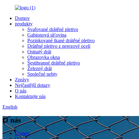
Domov
produkty
Svařované drátěné pletivo
Gabionová síťovina
Pozinkované tkané drátěné pletivo
Drátěné pletivo z nerezové oceli
Ostnatý drát
Obrazovka okna
Šestihranné drátěné pletivo
Železný drát
Společné nehty
Zprávy
Nejčastější dotazy
O nás
Kontaktujte nás
English
O nás
Domov
O nás