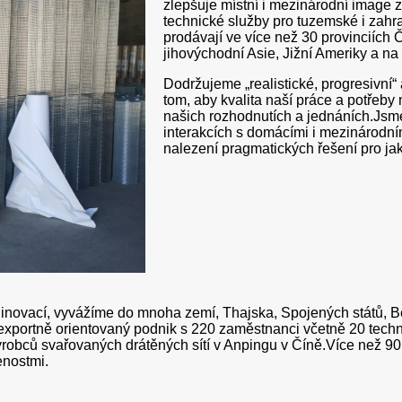
zlepšuje místní i mezinárodní image z
technické služby pro tuzemské i zah
prodávají ve více než 30 provinciích 
jihovýchodní Asie, Jižní Ameriky a na
Dodržujeme „realistické, progresivní
tom, aby kvalita naší práce a potřeby
našich rozhodnutích a jednáních.Jsme
interakcích s domácími i mezinárodn
nalezení pragmatických řešení pro jaké
inovací, vyvážíme do mnoha zemí, Thajska, Spojených států, Be
 exportně orientovaný podnik s 220 zaměstnanci včetně 20 techn
výrobců svařovaných drátěných sítí v Anpingu v Číně.Více než 
enostmi.