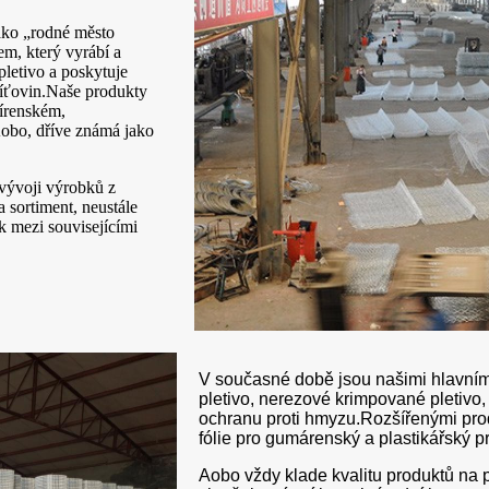
jako „rodné město
m, který vyrábí a
pletivo a poskytuje
 síťovin.Naše produkty
írenském,
obo, dříve známá jako
 vývoji výrobků z
a sortiment, neustále
ak mezi souvisejícími
V současné době jsou našimi hlavním
pletivo, nerezové krimpované pletivo,
ochranu proti hmyzu.Rozšířenými produk
fólie pro gumárenský a plastikářský pr
Aobo vždy klade kvalitu produktů na pr