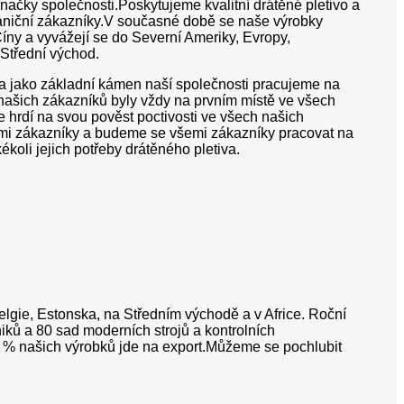
načky společnosti.Poskytujeme kvalitní drátěné pletivo a
raniční zákazníky.V současné době se naše výrobky
Číny a vyvážejí se do Severní Ameriky, Evropy,
 Střední východ.
“ a jako základní kámen naší společnosti pracujeme na
 našich zákazníků byly vždy na prvním místě ve všech
 hrdí na svou pověst poctivosti ve všech našich
ími zákazníky a budeme se všemi zákazníky pracovat na
koli jejich potřeby drátěného pletiva.
lgie, Estonska, na Středním východě a v Africe. Roční
iků a 80 sad moderních strojů a kontrolních
90 % našich výrobků jde na export.Můžeme se pochlubit