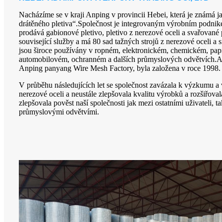
Nacházíme se v kraji Anping v provincii Hebei, která je známá 
drátěného pletiva“.Společnost je integrovaným výrobním podnike
prodává gabionové pletivo, pletivo z nerezové oceli a svařované 
související služby a má 80 sad tažných strojů z nerezové oceli a
jsou široce používány v ropném, elektronickém, chemickém, pap
automobilovém, ochranném a dalších průmyslových odvětvích.A
Anping panyang Wire Mesh Factory, byla založena v roce 1998.
V průběhu následujících let se společnost zavázala k výzkumu a
nerezové oceli a neustále zlepšovala kvalitu výrobků a rozšiřoval
zlepšovala pověst naší společnosti jak mezi ostatními uživateli, t
průmyslovými odvětvími.