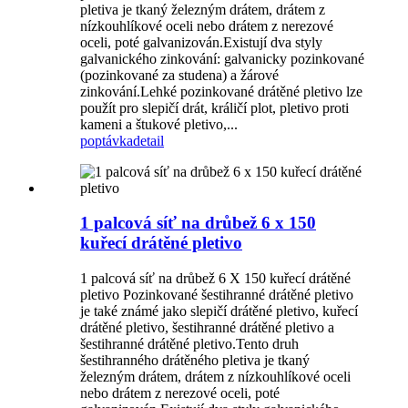
pletiva je tkaný železným drátem, drátem z
nízkouhlíkové oceli nebo drátem z nerezové
oceli, poté galvanizován.Existují dva styly
galvanického zinkování: galvanicky pozinkované
(pozinkované za studena) a žárové
zinkování.Lehké pozinkované drátěné pletivo lze
použít pro slepičí drát, králičí plot, pletivo proti
kameni a štukové pletivo,...
poptávka
detail
1 palcová síť na drůbež 6 x 150
kuřecí drátěné pletivo
1 palcová síť na drůbež 6 X 150 kuřecí drátěné
pletivo Pozinkované šestihranné drátěné pletivo
je také známé jako slepičí drátěné pletivo, kuřecí
drátěné pletivo, šestihranné drátěné pletivo a
šestihranné drátěné pletivo.Tento druh
šestihranného drátěného pletiva je tkaný
železným drátem, drátem z nízkouhlíkové oceli
nebo drátem z nerezové oceli, poté