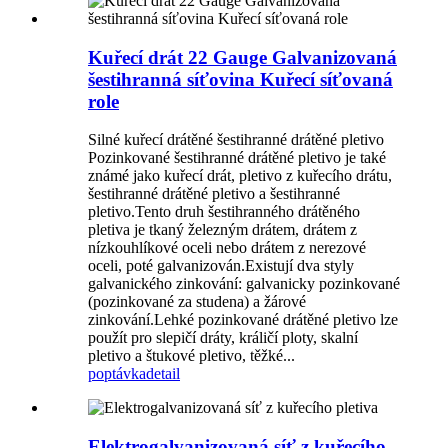
Kuřecí drát 22 Gauge Galvanizovaná
šestihranná síťovina Kuřecí síťovaná
role
Silné kuřecí drátěné šestihranné drátěné pletivo
Pozinkované šestihranné drátěné pletivo je také
známé jako kuřecí drát, pletivo z kuřecího drátu,
šestihranné drátěné pletivo a šestihranné
pletivo.Tento druh šestihranného drátěného
pletiva je tkaný železným drátem, drátem z
nízkouhlíkové oceli nebo drátem z nerezové
oceli, poté galvanizován.Existují dva styly
galvanického zinkování: galvanicky pozinkované
(pozinkované za studena) a žárové
zinkování.Lehké pozinkované drátěné pletivo lze
použít pro slepičí dráty, králičí ploty, skalní
pletivo a štukové pletivo, těžké...
poptávka
detail
Elektrogalvanizovaná síť z kuřecího