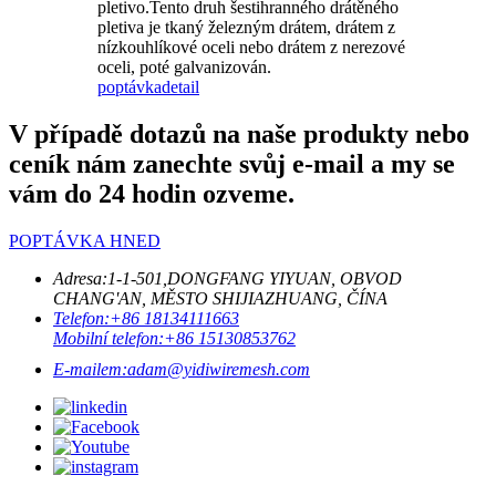
pletivo.Tento druh šestihranného drátěného
pletiva je tkaný železným drátem, drátem z
nízkouhlíkové oceli nebo drátem z nerezové
oceli, poté galvanizován.
poptávka
detail
V případě dotazů na naše produkty nebo
ceník nám zanechte svůj e-mail a my se
vám do 24 hodin ozveme.
POPTÁVKA HNED
Adresa:
1-1-501,DONGFANG YIYUAN, OBVOD
CHANG'AN, MĚSTO SHIJIAZHUANG, ČÍNA
Telefon:
+86 18134111663
Mobilní telefon:
+86 15130853762
E-mailem:
adam@yidiwiremesh.com