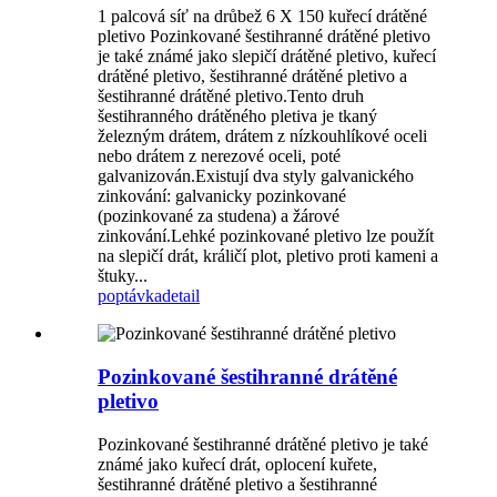
1 palcová síť na drůbež 6 X 150 kuřecí drátěné
pletivo Pozinkované šestihranné drátěné pletivo
je také známé jako slepičí drátěné pletivo, kuřecí
drátěné pletivo, šestihranné drátěné pletivo a
šestihranné drátěné pletivo.Tento druh
šestihranného drátěného pletiva je tkaný
železným drátem, drátem z nízkouhlíkové oceli
nebo drátem z nerezové oceli, poté
galvanizován.Existují dva styly galvanického
zinkování: galvanicky pozinkované
(pozinkované za studena) a žárové
zinkování.Lehké pozinkované pletivo lze použít
na slepičí drát, králičí plot, pletivo proti kameni a
štuky...
poptávka
detail
Pozinkované šestihranné drátěné
pletivo
Pozinkované šestihranné drátěné pletivo je také
známé jako kuřecí drát, oplocení kuřete,
šestihranné drátěné pletivo a šestihranné