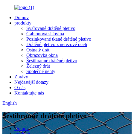
Domov
produkty
Svařované drátěné pletivo
Gabionová síťovina
Pozinkované tkané drátěné pletivo
Drátěné pletivo z nerezové oceli
Ostnatý drát
Obrazovka okna
Šestihranné drátěné pletivo
Železný drát
Společné nehty
Zprávy
Nejčastější dotazy
O nás
Kontaktujte nás
English
Šestihranné drátěné pletivo
Domov
produkty