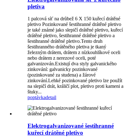
pletiva
1 palcová síť na drůbež 6 X 150 kuřecí drátěné
pletivo Pozinkované šestihranné drátěné pletivo
je také známé jako slepičí drátěné pletivo, kuřecí
drátěné pletivo, šestihranné drátěné pletivo a
šestihranné drátěné pletivo.Tento druh
šestihranného drátěného pletiva je tkaný
železným drátem, drátem z nízkouhlíkové oceli
nebo drátem z nerezové oceli, poté
galvanizován.Existují dva styly galvanického
zinkování: galvanicky pozinkované
(pozinkované za studena) a žárové
zinkování.Lehké pozinkované pletivo lze použít
na slepičí drát, králičí plot, pletivo proti kameni a
štuky...
poptávka
detail
Elektrogalvanizované šestihranné
kuřecí drátěné pletivo