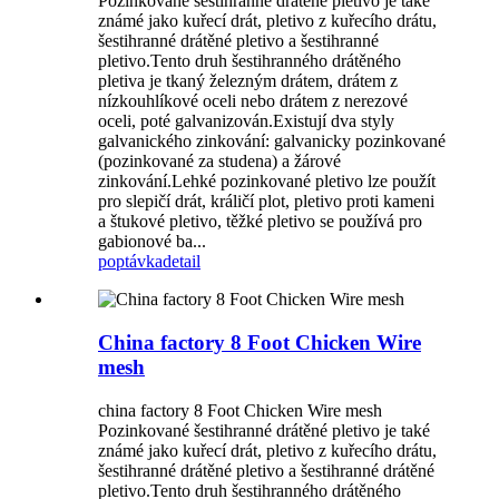
Pozinkované šestihranné drátěné pletivo je také
známé jako kuřecí drát, pletivo z kuřecího drátu,
šestihranné drátěné pletivo a šestihranné
pletivo.Tento druh šestihranného drátěného
pletiva je tkaný železným drátem, drátem z
nízkouhlíkové oceli nebo drátem z nerezové
oceli, poté galvanizován.Existují dva styly
galvanického zinkování: galvanicky pozinkované
(pozinkované za studena) a žárové
zinkování.Lehké pozinkované pletivo lze použít
pro slepičí drát, králičí plot, pletivo proti kameni
a štukové pletivo, těžké pletivo se používá pro
gabionové ba...
poptávka
detail
China factory 8 Foot Chicken Wire
mesh
china factory 8 Foot Chicken Wire mesh
Pozinkované šestihranné drátěné pletivo je také
známé jako kuřecí drát, pletivo z kuřecího drátu,
šestihranné drátěné pletivo a šestihranné drátěné
pletivo.Tento druh šestihranného drátěného