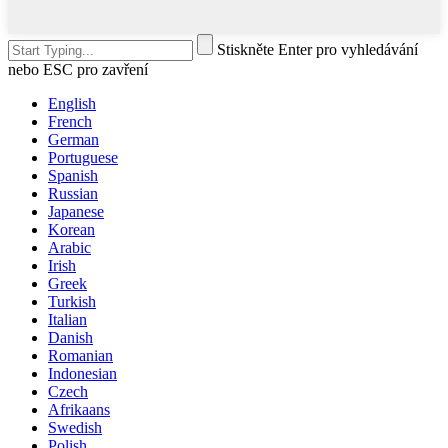
Stiskněte Enter pro vyhledávání
nebo ESC pro zavření
English
French
German
Portuguese
Spanish
Russian
Japanese
Korean
Arabic
Irish
Greek
Turkish
Italian
Danish
Romanian
Indonesian
Czech
Afrikaans
Swedish
Polish