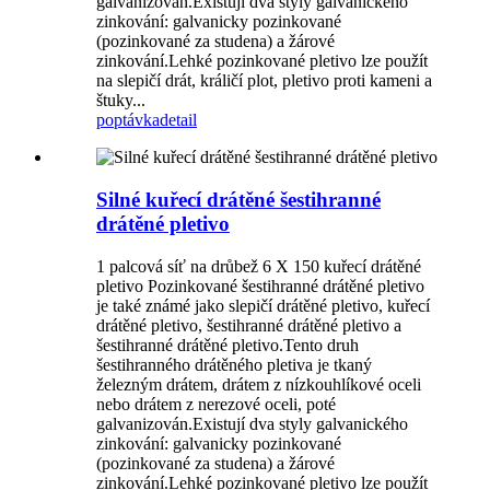
galvanizován.Existují dva styly galvanického
zinkování: galvanicky pozinkované
(pozinkované za studena) a žárové
zinkování.Lehké pozinkované pletivo lze použít
na slepičí drát, králičí plot, pletivo proti kameni a
štuky...
poptávka
detail
Silné kuřecí drátěné šestihranné
drátěné pletivo
1 palcová síť na drůbež 6 X 150 kuřecí drátěné
pletivo Pozinkované šestihranné drátěné pletivo
je také známé jako slepičí drátěné pletivo, kuřecí
drátěné pletivo, šestihranné drátěné pletivo a
šestihranné drátěné pletivo.Tento druh
šestihranného drátěného pletiva je tkaný
železným drátem, drátem z nízkouhlíkové oceli
nebo drátem z nerezové oceli, poté
galvanizován.Existují dva styly galvanického
zinkování: galvanicky pozinkované
(pozinkované za studena) a žárové
zinkování.Lehké pozinkované pletivo lze použít