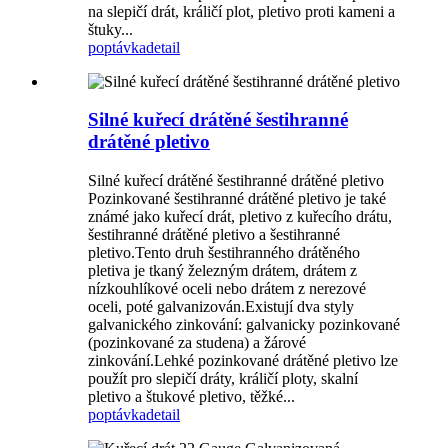
na slepičí drát, králičí plot, pletivo proti kameni a
štuky...
poptávka
detail
Silné kuřecí drátěné šestihranné
drátěné pletivo
Silné kuřecí drátěné šestihranné drátěné pletivo
Pozinkované šestihranné drátěné pletivo je také
známé jako kuřecí drát, pletivo z kuřecího drátu,
šestihranné drátěné pletivo a šestihranné
pletivo.Tento druh šestihranného drátěného
pletiva je tkaný železným drátem, drátem z
nízkouhlíkové oceli nebo drátem z nerezové
oceli, poté galvanizován.Existují dva styly
galvanického zinkování: galvanicky pozinkované
(pozinkované za studena) a žárové
zinkování.Lehké pozinkované drátěné pletivo lze
použít pro slepičí dráty, králičí ploty, skalní
pletivo a štukové pletivo, těžké...
poptávka
detail