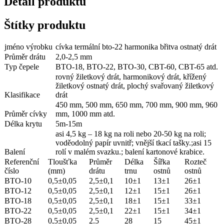
Detail produktu
Štítky produktu
jméno výrobku
cívka termální bto-22 harmonika břitva ostnatý drát
Průměr drátu
2,0-2,5 mm
Typ čepele
BTO-18, BTO-22, BTO-30, CBT-60, CBT-65 atd.
rovný žiletkový drát, harmonikový drát, křížený
žiletkový ostnatý drát, plochý svařovaný žiletkový
Klasifikace
drát
450 mm, 500 mm, 650 mm, 700 mm, 900 mm, 960
Průměr cívky
mm, 1000 mm atd.
Délka krytu
5m-15m
asi 4,5 kg – 18 kg na roli nebo 20-50 kg na roli;
voděodolný papír uvnitř; vnější tkací tašky.;asi 15
Balení
rolí v malém svazku.; balení kartonové krabice.
Referenční
Tloušťka
Průměr
Délka
Šířka
Rozteč
číslo
(mm)
drátu
trnu
ostnů
ostnů
BTO-10
0,5±0,05
2,5±0,1
10±1
13±1
26±1
BTO-12
0,5±0,05
2,5±0,1
12±1
15±1
26±1
BTO-18
0,5±0,05
2,5±0,1
18±1
15±1
33±1
BTO-22
0,5±0,05
2,5±0,1
22±1
15±1
34±1
BTO-28
0,5±0,05
2.5
28
15
45±1