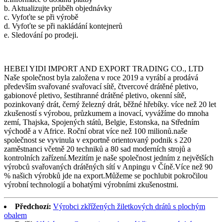
b. Aktualizujte průběh objednávky
c. Vyfoťte se při výrobě
d. Vyfoťte se při nakládání kontejnerů
e. Sledování po prodeji.
HEBEI YIDI IMPORT AND EXPORT TRADING CO., LTD
Naše společnost byla založena v roce 2019 a vyrábí a prodává
především svařované svařovací sítě, čtvercové drátěné pletivo,
gabionové pletivo, šestihranné drátěné pletivo, okenní sítě,
pozinkovaný drát, černý železný drát, běžné hřebíky. více než 20 let
zkušeností s výrobou, průzkumem a inovací, vyvážíme do mnoha
zemí, Thajska, Spojených států, Belgie, Estonska, na Středním
východě a v Africe. Roční obrat více než 100 milionů.naše
společnost se vyvinula v exportně orientovaný podnik s 220
zaměstnanci včetně 20 techniků a 80 sad moderních strojů a
kontrolních zařízení.Mezitím je naše společnost jedním z největších
výrobců svařovaných drátěných sítí v Anpingu v Číně.Více než 90
% našich výrobků jde na export.Můžeme se pochlubit pokročilou
výrobní technologií a bohatými výrobními zkušenostmi.
Předchozí:
Výrobci zkřížených žiletkových drátů s plochým
obalem