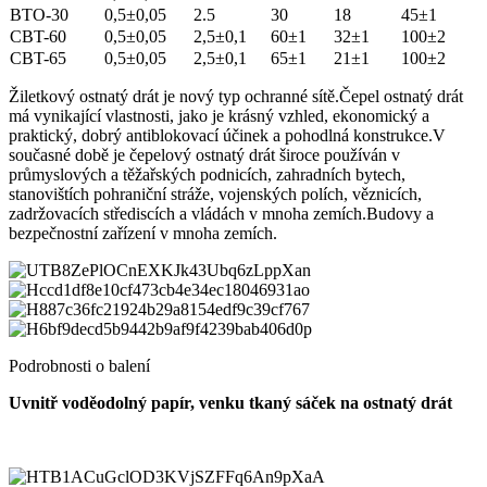
BTO-30
0,5±0,05
2.5
30
18
45±1
CBT-60
0,5±0,05
2,5±0,1
60±1
32±1
100±2
CBT-65
0,5±0,05
2,5±0,1
65±1
21±1
100±2
Žiletkový ostnatý drát je nový typ ochranné sítě.Čepel ostnatý drát
má vynikající vlastnosti, jako je krásný vzhled, ekonomický a
praktický, dobrý antiblokovací účinek a pohodlná konstrukce.V
současné době je čepelový ostnatý drát široce používán v
průmyslových a těžařských podnicích, zahradních bytech,
stanovištích pohraniční stráže, vojenských polích, věznicích,
zadržovacích střediscích a vládách v mnoha zemích.Budovy a
bezpečnostní zařízení v mnoha zemích.
Podrobnosti o balení
Uvnitř voděodolný papír, venku tkaný sáček na ostnatý drát