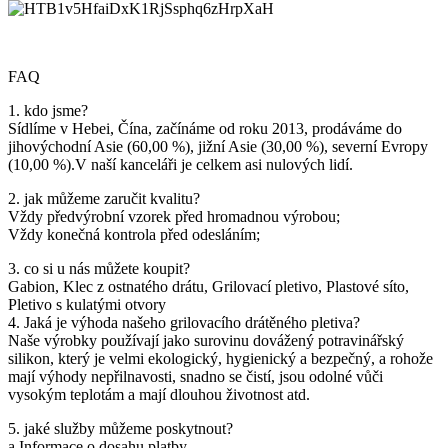
FAQ
1. kdo jsme?
Sídlíme v Hebei, Čína, začínáme od roku 2013, prodáváme do
jihovýchodní Asie (60,00 %), jižní Asie (30,00 %), severní Evropy
(10,00 %).V naší kanceláři je celkem asi nulových lidí.
2. jak můžeme zaručit kvalitu?
Vždy předvýrobní vzorek před hromadnou výrobou;
Vždy konečná kontrola před odesláním;
3. co si u nás můžete koupit?
Gabion, Klec z ostnatého drátu, Grilovací pletivo, Plastové síto,
Pletivo s kulatými otvory
4. Jaká je výhoda našeho grilovacího drátěného pletiva?
Naše výrobky používají jako surovinu dovážený potravinářský
silikon, který je velmi ekologický, hygienický a bezpečný, a rohože
mají výhody nepřilnavosti, snadno se čistí, jsou odolné vůči
vysokým teplotám a mají dlouhou životnost atd.
5. jaké služby můžeme poskytnout?
a.Informace o dosahu platby