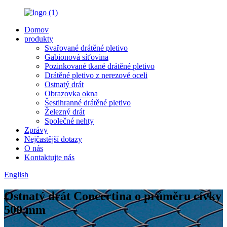
Domov
produkty
Svařované drátěné pletivo
Gabionová síťovina
Pozinkované tkané drátěné pletivo
Drátěné pletivo z nerezové oceli
Ostnatý drát
Obrazovka okna
Šestihranné drátěné pletivo
Železný drát
Společné nehty
Zprávy
Nejčastější dotazy
O nás
Kontaktujte nás
English
Ostnatý drát Concertina o průměru cívky
500 mm