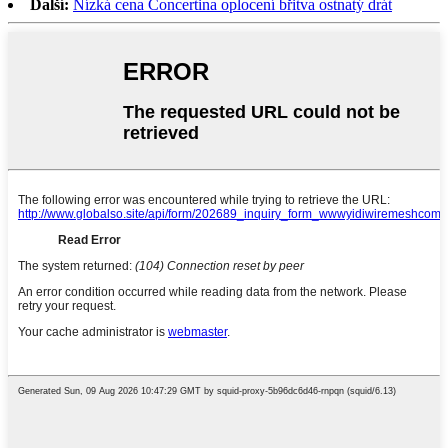
Další:
Nízká cena Concertina oplocení břitva ostnatý drát